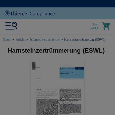
Cart
0
0,00 €
Home
Article
Informed consent forms
Harnsteinzertrümmerung (ESWL)
text.skipToContent
text.skipToNavigation
Harnsteinzertrümmerung (ESWL)