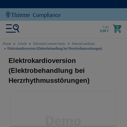
Cart
0
0,00 €
Home
Article
Informed consent forms
Internal medicine
Elektrokardioversion (Elektrobehandlung bei Herzrhythmusstörungen)
text.skipToContent
text.skipToNavigation
Elektrokardioversion
(Elektrobehandlung bei
Herzrhythmusstörungen)