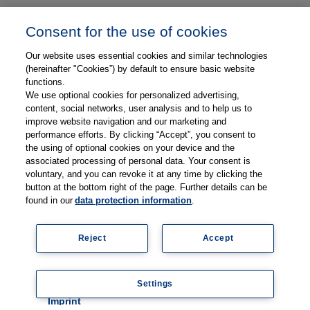
Unser Unternehmen
Consent for the use of cookies
Presse und News
Our website uses essential cookies and similar technologies
Karriere
(hereinafter "Cookies”) by default to ensure basic website
functions.
We use optional cookies for personalized advertising,
Kontakt
content, social networks, user analysis and to help us to
improve website navigation and our marketing and
Web-Semniare
performance efforts. By clicking “Accept”, you consent to
the using of optional cookies on your device and the
Anwenderberichte
associated processing of personal data. Your consent is
voluntary, and you can revoke it at any time by clicking the
Partner
button at the bottom right of the page. Further details can be
found in our
data protection information
.
Reject
Accept
Legal information
Data protection
Contact
Terms and Conditions
Coo
Settings
kie
© 2026 Thieme Compliance GmbH
setti
Imprint
ngs