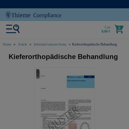
Cart
0
0,00 €
Home
Article
Informed consent forms
Kieferorthopädische Behandlung
text.skipToContent
text.skipToNavigation
Kieferorthopädische Behandlung