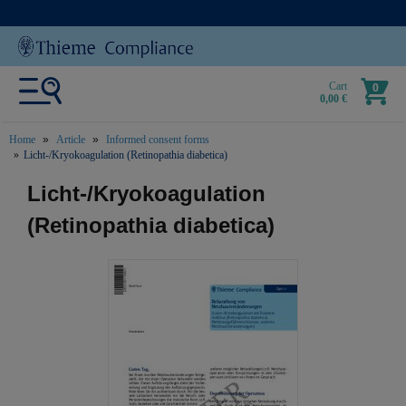
Cart
0
0,00 €
Home
Article
Informed consent forms
Licht-/Kryokoagulation (Retinopathia diabetica)
text.skipToContent
text.skipToNavigation
Licht-/Kryokoagulation
(Retinopathia diabetica)