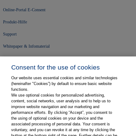
Online-Portal E-Consent
Produkt-Hilfe
Support
Whitepaper & Infomaterial
Unser Unternehmen
Consent for the use of cookies
Presse und News
Our website uses essential cookies and similar technologies
Karriere
(hereinafter "Cookies”) by default to ensure basic website
functions.
We use optional cookies for personalized advertising,
Kontakt
content, social networks, user analysis and to help us to
improve website navigation and our marketing and
Web-Semniare
performance efforts. By clicking “Accept”, you consent to
the using of optional cookies on your device and the
Anwenderberichte
associated processing of personal data. Your consent is
voluntary, and you can revoke it at any time by clicking the
Partner
button at the bottom right of the page. Further details can be