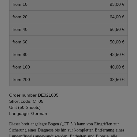
from 10
93,00 €
from 20
64,00 €
from 40
56,50 €
from 60
50,00 €
from 80
43,50 €
from 100
40,00 €
from 200
33,50 €
Order number
DE021005
Short code:
CT05
Unit (50 Sheets)
Language:
German
Dieser breit angelegte Bogen („CT 5“) kann von Eingriffen zur
Sicherung einer Diagnose bis hin zur kompletten Entfernung eines
Lungenflügels angewandt werden. Enthalten sind Biopsie, alle