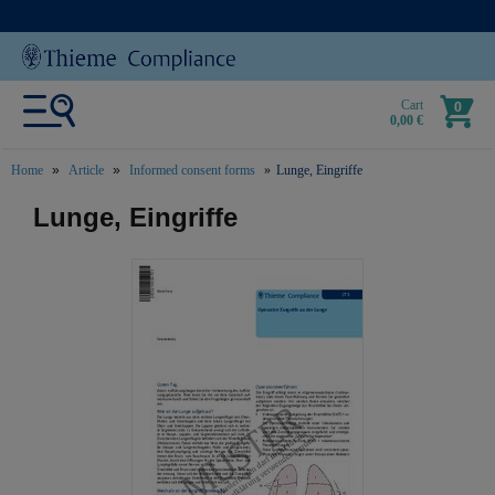
Cart
0
0,00 €
Home
Article
Informed consent forms
Lunge, Eingriffe
text.skipToContent
text.skipToNavigation
Lunge, Eingriffe