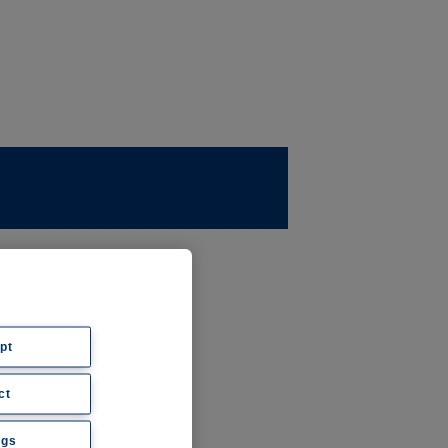
ernehmen
ws
pt
ct
hte
ngs