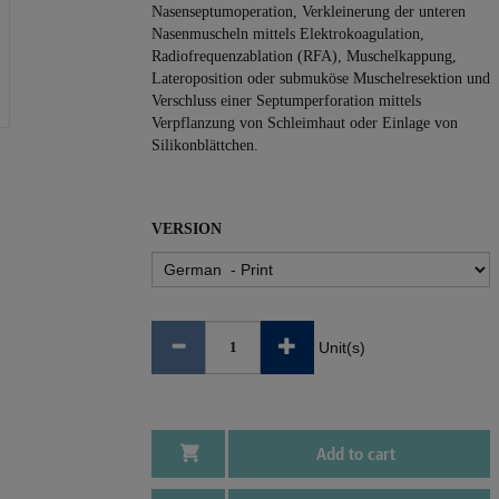
Nasenseptumoperation, Verkleinerung der unteren
Nasenmuscheln mittels Elektrokoagulation,
Radiofrequenzablation (RFA), Muschelkappung,
Lateroposition oder submuköse Muschelresektion und
Verschluss einer Septumperforation mittels
Verpflanzung von Schleimhaut oder Einlage von
Silikonblättchen.
VERSION
Unit(s)
Add to cart