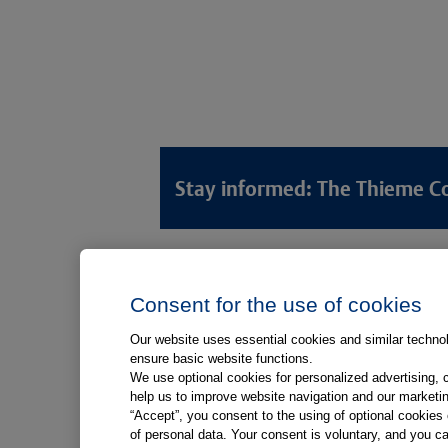
Stay informed: The Thieme C
Lösungswelten
Produkt
Consent for the use of cookies
Anamnese von Patient*innen
Digitale L
Aufnahme von Patient*innen
Aufklärun
Our website uses essential cookies and similar technolo
ensure basic website functions.
Aufklärung von Patient*innen
Aufklärung
We use optional cookies for personalized advertising, 
Kliniken
help us to improve website navigation and our marketin
“Accept”, you consent to the using of optional cookie
Medizinische Versorgungszentren
of personal data. Your consent is voluntary, and you ca