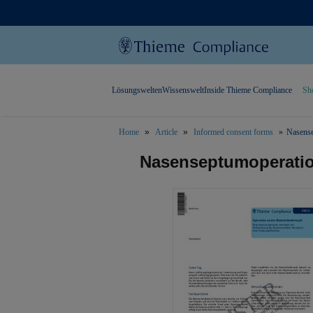
Lösungswelten
Wissenswelt
Inside Thieme Compliance
Sh
Home
Article
Informed consent forms
Nasense
text.skipToContent
text.skipToNavigation
Nasenseptumoperati