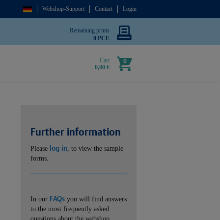
Webshop-Support
Contact
Login
Remaining prints
0 PCE
Cart
0
0,00 €
Further information
log in
Please
, to view the sample
forms.
FAQs
In our
you will find answers
to the most frequently asked
questions about the webshop.