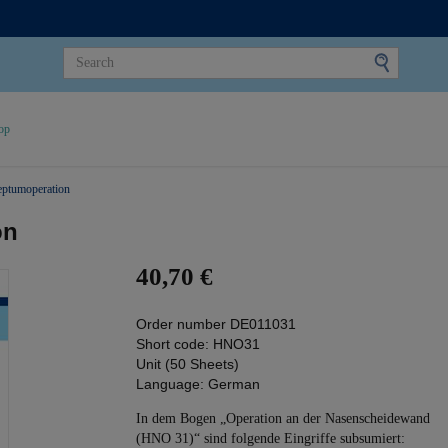
op
ptumoperation
on
40,70 €
Order number
DE011031
Short code:
HNO31
Unit (50 Sheets)
Language:
German
In dem Bogen „Operation an der Nasenscheidewand
(HNO 31)“ sind folgende Eingriffe subsumiert: