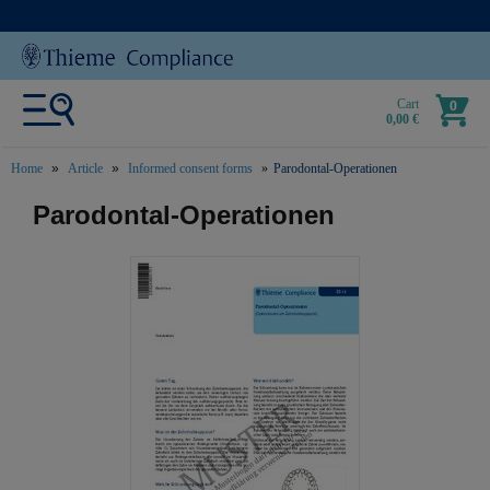
Cart
0
0,00 €
Home
Article
Informed consent forms
Parodontal-Operationen
text.skipToContent
text.skipToNavigation
Parodontal-Operationen