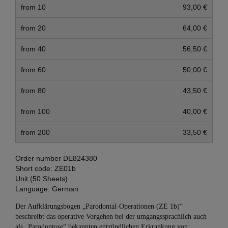
from 10
93,00 €
from 20
64,00 €
from 40
56,50 €
from 60
50,00 €
from 80
43,50 €
from 100
40,00 €
from 200
33,50 €
Order number
DE824380
Short code:
ZE01b
Unit (50 Sheets)
Language:
German
Der Aufklärungsbogen „Parodontal-Operationen (ZE 1b)“
beschreibt das operative Vorgehen bei der umgangssprachlich auch
als „Parodontose“ bekannten entzündlichen Erkrankung von