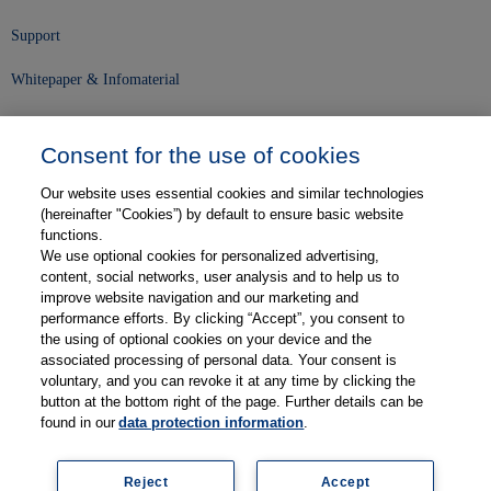
Support
Whitepaper & Infomaterial
Unser Unternehmen
Consent for the use of cookies
Presse und News
Our website uses essential cookies and similar technologies
Karriere
(hereinafter "Cookies”) by default to ensure basic website
functions.
We use optional cookies for personalized advertising,
Kontakt
content, social networks, user analysis and to help us to
improve website navigation and our marketing and
Web-Semniare
performance efforts. By clicking “Accept”, you consent to
the using of optional cookies on your device and the
Anwenderberichte
associated processing of personal data. Your consent is
voluntary, and you can revoke it at any time by clicking the
Partner
button at the bottom right of the page. Further details can be
found in our
data protection information
.
Reject
Accept