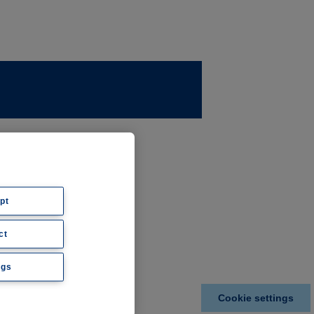
ernehmen
ws
pt
ct
hte
ngs
Cookie settings