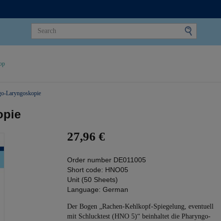
op
go-Laryngoskopie
opie
27,96 €
Order number
DE011005
Short code:
HNO05
Unit (50 Sheets)
Language:
German
Der Bogen „Rachen-Kehlkopf-Spiegelung, eventuell
mit Schlucktest (HNO 5)“ beinhaltet die Pharyngo-