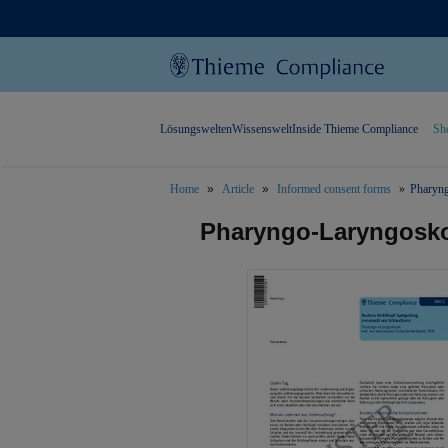
Lösungswelten
Wissenswelt
Inside Thieme Compliance
Sh
Home
Article
Informed consent forms
Pharyn
text.skipToContent
text.skipToNavigation
Pharyngo-Laryngosk