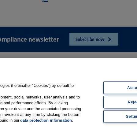
ompliance newsletter
Subscribe now
e
Unser Unt
Webshop
ösungen
Presse und Ne
Online-Portal E-Consent
gsbögen
Karriere
gies (hereinafter "Cookies”) by default to
Produkt-Hilfe
Acce
sfilme
Kontakt
Support
content, social networks, user analysis and to
Reje
Web-Semniare
g and performance efforts. By clicking
Whitepaper & Infomaterial
s on your device and the associated processing
Anwenderberic
n revoke it at any time by clicking the button
Setti
found in our
data protection information
.
Partner