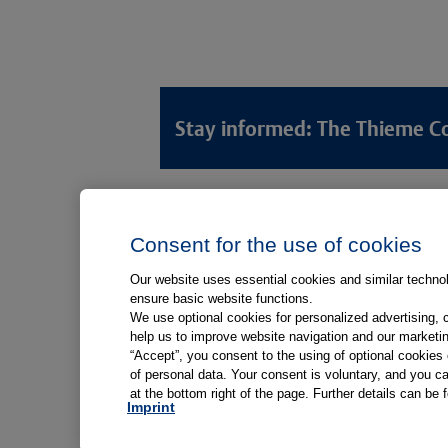
Stay informed: The Thieme C
Lösungswelten
Produkt
Consent for the use of cookies
Anamnese von Patient*innen
Digitale L
Aufnahme von Patient*innen
Aufklärun
Our website uses essential cookies and similar technolo
ensure basic website functions.
Aufklärung von Patient*innen
Aufklärung
We use optional cookies for personalized advertising, 
Kliniken
help us to improve website navigation and our marketin
“Accept”, you consent to the using of optional cookie
Medizinische Versorgungszentren
of personal data. Your consent is voluntary, and you ca
at the bottom right of the page. Further details can be 
Arztpraxen
Imprint