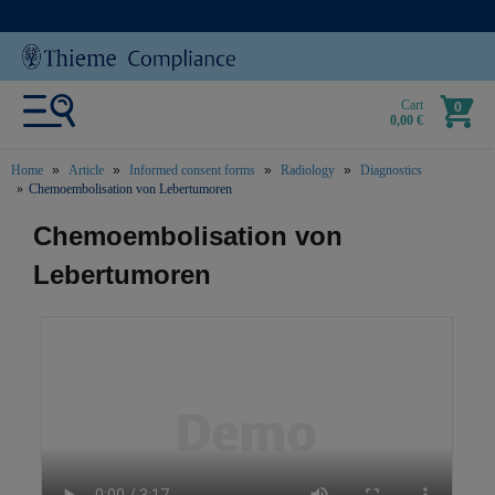
Cart
0
0,00 €
Home
Article
Informed consent forms
Radiology
Diagnostics
Chemoembolisation von Lebertumoren
text.skipToContent
text.skipToNavigation
Chemoembolisation von
Lebertumoren