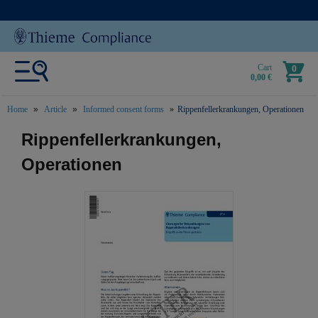
Cart
0
0,00 €
Home
Article
Informed consent forms
Rippenfellerkrankungen, Operationen
text.skipToContent
text.skipToNavigation
Rippenfellerkrankungen,
Operationen