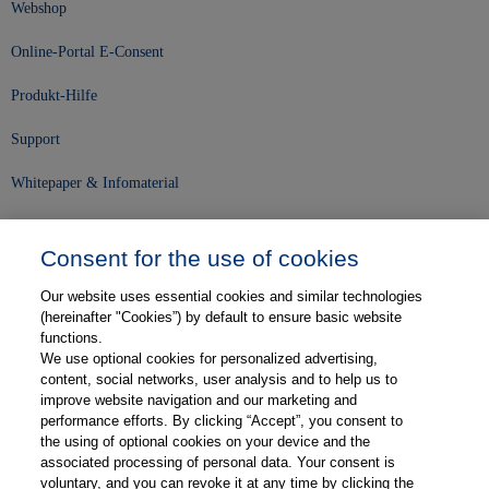
Webshop
Online-Portal E-Consent
Produkt-Hilfe
Support
Whitepaper & Infomaterial
Unser Unternehmen
Consent for the use of cookies
Presse und News
Our website uses essential cookies and similar technologies
Karriere
(hereinafter "Cookies”) by default to ensure basic website
functions.
We use optional cookies for personalized advertising,
Kontakt
content, social networks, user analysis and to help us to
improve website navigation and our marketing and
Web-Semniare
performance efforts. By clicking “Accept”, you consent to
the using of optional cookies on your device and the
Anwenderberichte
associated processing of personal data. Your consent is
voluntary, and you can revoke it at any time by clicking the