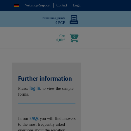
Webshop-Support
Contact
Login
Remaining prints
0 PCE
Cart
0
0,00 €
Further information
log in
Please
, to view the sample
forms.
FAQs
In our
you will find answers
to the most frequently asked
questions about the webshop.