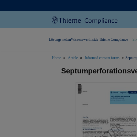
Lösungswelten
Wissenswelt
Inside Thieme Compliance
Sh
Home
Article
Informed consent forms
Septump
text.skipToContent
text.skipToNavigation
Septumperforationsv