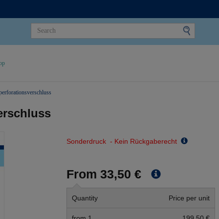
op
erforationsverschluss
erschluss
Sonderdruck - Kein Rückgaberecht
From 33,50 €
Quantity
Price per unit
from 1
199,50 €