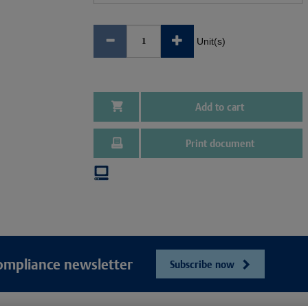
Unit(s)
Add to cart
Print document
ompliance newsletter
Subscribe now