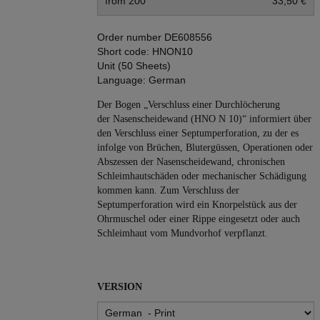
from 200
33,50 €
Order number
DE608556
Short code:
HNON10
Unit (50 Sheets)
Language:
German
Der Bogen „Verschluss einer Durchlöcherung
der Nasenscheidewand (HNO N 10)“ informiert über
den Verschluss einer Septumperforation, zu der es
infolge von Brüchen, Blutergüssen, Operationen oder
Abszessen der Nasenscheidewand, chronischen
Schleimhautschäden oder mechanischer Schädigung
kommen kann. Zum Verschluss der
Septumperforation wird ein Knorpelstück aus der
Ohrmuschel oder einer Rippe eingesetzt oder auch
Schleimhaut vom Mundvorhof verpflanzt.
VERSION