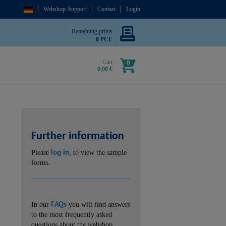
Webshop-Support
Contact
Login
Remaining prints
0 PCE
Cart
0
0,00 €
Further information
log in
Please
, to view the sample
forms.
FAQs
In our
you will find answers
to the most frequently asked
questions about the webshop.