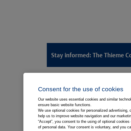
Stay informed: The Thieme C
Lösungswelten
Produkt
Consent for the use of cookies
Anamnese von Patient*innen
Digitale L
Aufnahme von Patient*innen
Aufklärun
Our website uses essential cookies and similar technolo
ensure basic website functions.
Aufklärung von Patient*innen
Aufklärung
We use optional cookies for personalized advertising, 
Kliniken
help us to improve website navigation and our marketin
“Accept”, you consent to the using of optional cookie
Medizinische Versorgungszentren
of personal data. Your consent is voluntary, and you ca