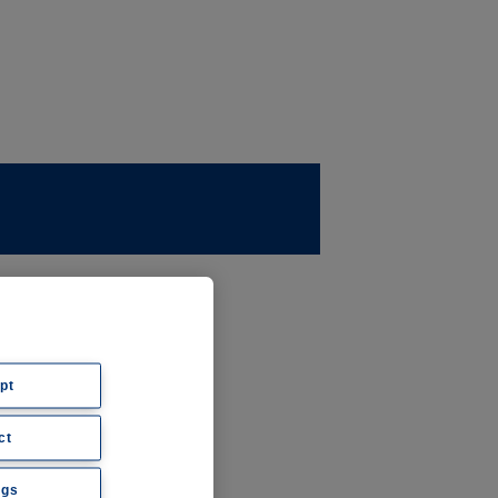
ernehmen
ws
pt
ct
hte
ngs