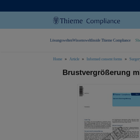
Lösungswelten
Wissenswelt
Inside Thieme Compliance
Sh
Home
Article
Informed consent forms
Surger
text.skipToContent
text.skipToNavigation
Brustvergrößerung mi