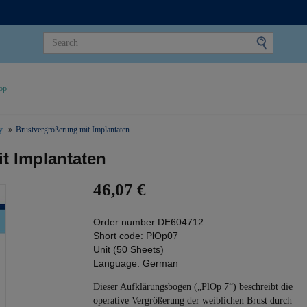
op
y
Brustvergrößerung mit Implantaten
t Implantaten
46,07 €
Order number
DE604712
Short code:
PlOp07
Unit (50 Sheets)
Language:
German
Dieser Aufklärungsbogen („PlOp 7“) beschreibt die
operative Vergrößerung der weiblichen Brust durch