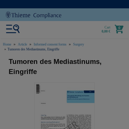
Cart
0
0,00 €
Home
Article
Informed consent forms
Surgery
Tumoren des Mediastinums, Eingriffe
text.skipToContent
text.skipToNavigation
Tumoren des Mediastinums,
Eingriffe