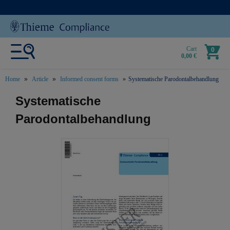
Cart
0
0,00 €
Home
Article
Informed consent forms
Systematische Parodontalbehandlung
text.skipToContent
text.skipToNavigation
Systematische
Parodontalbehandlung