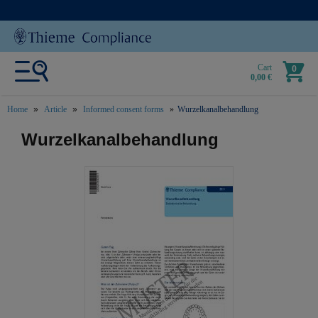
Cart
0
0,00 €
Home
Article
Informed consent forms
Wurzelkanalbehandlung
text.skipToContent
text.skipToNavigation
Wurzelkanalbehandlung