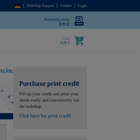
Webshop-Support
Contact
Login
Remaining prints
0 PCE
Cart
0
0,00 €
UFKLÄRUNG
Purchase print credit
Fill up your credit and print your
sheets easily and conveniently via
the webshop.
Click here for print credit