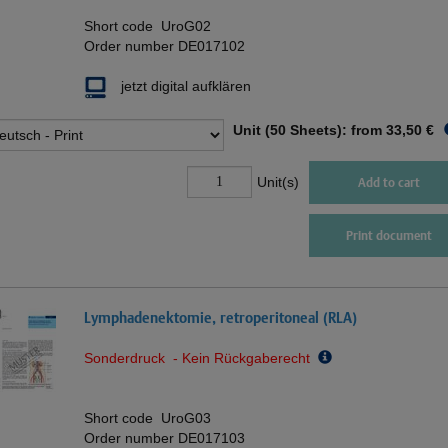
Short code
UroG02
Order number
DE017102
jetzt digital aufklären
Unit (50 Sheets): from
33,50 €
Unit(s)
Add to cart
Print document
Lymphadenektomie, retroperitoneal (RLA)
Sonderdruck - Kein Rückgaberecht
Short code
UroG03
Order number
DE017103