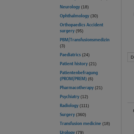
Neurology
(18)
Ophthalmology
(30)
Orthopaedics Accident
surgery
(95)
PBM/Transfusionsmedizin
(3)
Paediatrics
(24)
Patient history
(21)
Patientenbefragung
(PROM/PREM)
(6)
Pharmacotherapy
(21)
Psychiatry
(12)
Radiology
(111)
Surgery
(360)
Transfusion medicine
(18)
Urology
(79)