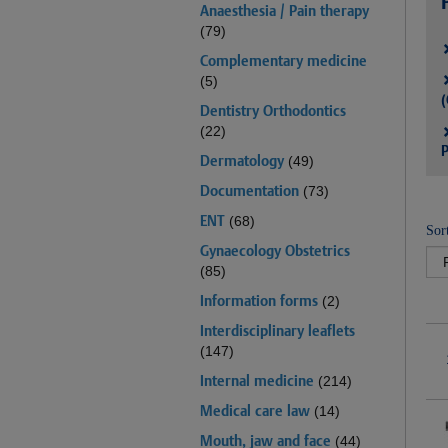
Anaesthesia / Pain therapy
(79)
Complementary medicine
(5)
(
Dentistry Orthodontics
(22)
P
Dermatology
(49)
Documentation
(73)
ENT
(68)
Sor
Gynaecology Obstetrics
(85)
Information forms
(2)
Interdisciplinary leaflets
(147)
Internal medicine
(214)
Medical care law
(14)
Mouth, jaw and face
(44)