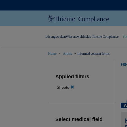
Lösungswelten
Wissenswelt
Inside Thieme Compliance
Sh
Home
Article
Informed consent forms
text.skipToContent
text.skipToNavigation
FR
Applied filters
Sheets
W
Select medical field