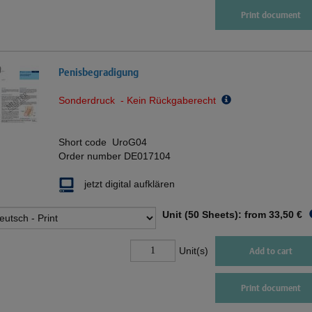
Print document
Penisbegradigung
Sonderdruck - Kein Rückgaberecht
Short code
UroG04
Order number
DE017104
jetzt digital aufklären
Unit (50 Sheets): from
33,50 €
Unit(s)
Add to cart
Print document