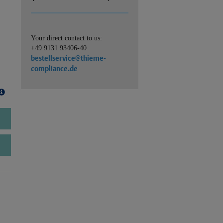
Your direct contact to us:
+49 9131 93406-40
bestellservice@thieme-
compliance.de