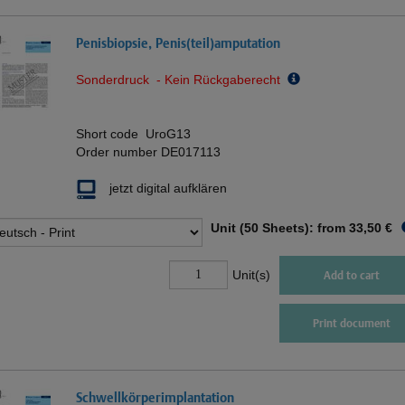
Penisbiopsie, Penis(teil)amputation
Sonderdruck - Kein Rückgaberecht
Short code
UroG13
Order number
DE017113
jetzt digital aufklären
Unit (50 Sheets): from
33,50 €
Unit(s)
Add to cart
Print document
Schwellkörperimplantation