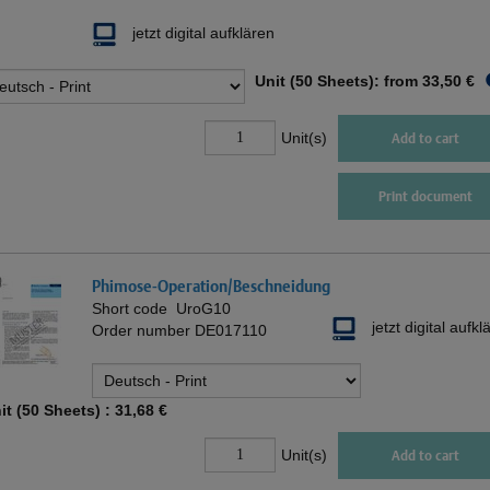
jetzt digital aufklären
Unit (50 Sheets): from
33,50 €
Unit(s)
Add to cart
Print document
Phimose-Operation/Beschneidung
Short code
UroG10
jetzt digital aufkl
Order number
DE017110
it (50 Sheets) :
31,68 €
Unit(s)
Add to cart