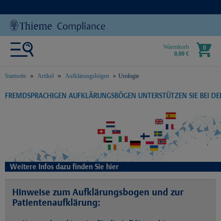
Warenkorb
0
0,00 €
Startseite
Artikel
Aufklärungsbögen
Urologie
text.skipToContent
text.skipToNavigation
FREMDSPRACHIGEN AUFKLÄRUNGSBÖGEN UNTERSTÜTZEN SIE BEI D
Weitere Infos dazu finden Sie hier
Hinweise zum Aufklärungsbogen und zur
Patientenaufklärung: