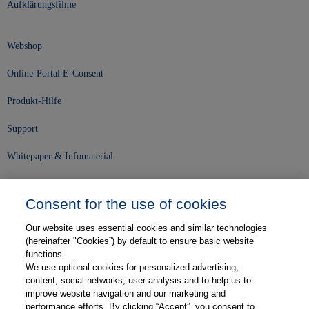
Aufklärungsfilme
Webshop
Online-Portal E-Consent
Produkt-Hilfe
Support
Whitepaper & Infomaterial
Unser Unternehmen
Consent for the use of cookies
Presse und News
Our website uses essential cookies and similar technologies
Karriere
(hereinafter "Cookies”) by default to ensure basic website
functions.
We use optional cookies for personalized advertising,
Kontakt
content, social networks, user analysis and to help us to
improve website navigation and our marketing and
Web-Semniare
performance efforts. By clicking “Accept”, you consent to