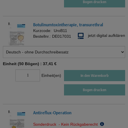
Bogen drucken
Botulinumtoxintherapie, transurethral
Kurzcode:
UroB11
jetzt digital aufklären
Bestellnr.:
DE017031
Einheit (50 Bögen) :
37,41 €
Einheit(en)
In den Warenkorb
Bogen drucken
Antireflux-Operation
Sonderdruck - Kein Rückgaberecht