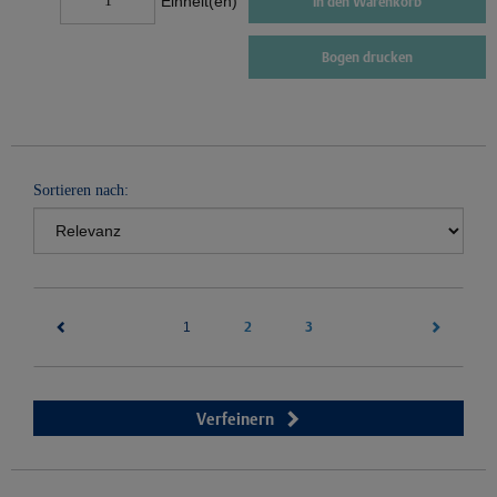
Einheit(en)
In den Warenkorb
Bogen drucken
Sortieren nach:
(current)
2
3
1
Verfeinern