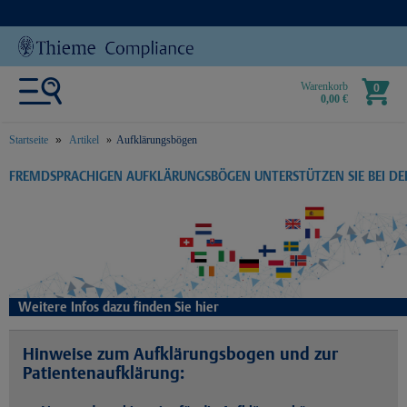
Warenkorb
0
0,00 €
Startseite
Artikel
Aufklärungsbögen
text.skipToContent
text.skipToNavigation
FREMDSPRACHIGEN AUFKLÄRUNGSBÖGEN UNTERSTÜTZEN SIE BEI D
Weitere Infos dazu finden Sie hier
Hinweise zum Aufklärungsbogen und zur
Patientenaufklärung: