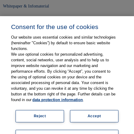
Whitepaper & Infomaterial
Unser Unternehmen
Consent for the use of cookies
Presse und News
Our website uses essential cookies and similar technologies
Karriere
(hereinafter "Cookies”) by default to ensure basic website
functions.
We use optional cookies for personalized advertising,
Kontakt
content, social networks, user analysis and to help us to
improve website navigation and our marketing and
Web-Semniare
performance efforts. By clicking “Accept”, you consent to
the using of optional cookies on your device and the
Anwenderberichte
associated processing of personal data. Your consent is
voluntary, and you can revoke it at any time by clicking the
Partner
button at the bottom right of the page. Further details can be
found in our
data protection information
.
Reject
Accept
Impressum
Datenschutz
Kontakt
AGB
Coo