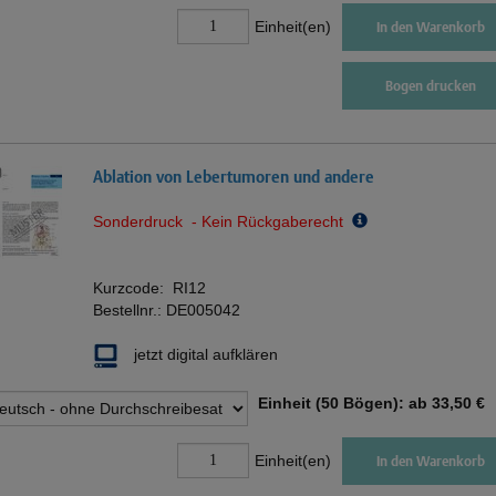
Einheit(en)
In den Warenkorb
Bogen drucken
Ablation von Lebertumoren und andere
Sonderdruck - Kein Rückgaberecht
Kurzcode:
RI12
Bestellnr.:
DE005042
jetzt digital aufklären
Einheit (50 Bögen): ab
33,50 €
Einheit(en)
In den Warenkorb