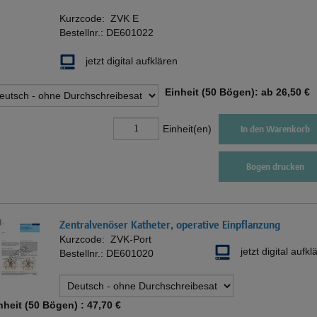
Kurzcode:
ZVK E
Bestellnr.:
DE601022
jetzt digital aufklären
Einheit (50 Bögen): ab
26,50 €
Einheit(en)
In den Warenkorb
Bogen drucken
Zentralvenöser Katheter, operative Einpflanzung
Kurzcode:
ZVK-Port
jetzt digital aufkl
Bestellnr.:
DE601020
nheit (50 Bögen) :
47,70 €