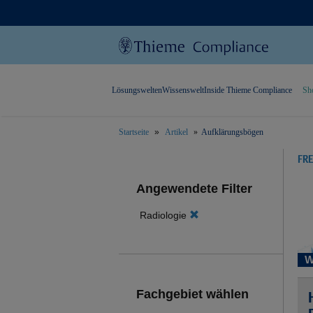
Lösungswelten
Wissenswelt
Inside Thieme Compliance
Sh
Startseite
Artikel
Aufklärungsbögen
text.skipToContent
text.skipToNavigation
FR
Angewendete Filter
Radiologie
W
Fachgebiet wählen