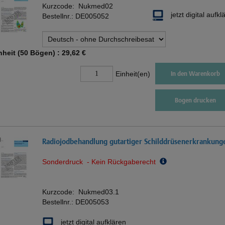
Kurzcode:
Nukmed02
jetzt digital aufkl
Bestellnr.:
DE005052
nheit (50 Bögen) :
29,62 €
Einheit(en)
In den Warenkorb
Bogen drucken
Radiojodbehandlung gutartiger Schilddrüsenerkrankung
Sonderdruck - Kein Rückgaberecht
Kurzcode:
Nukmed03.1
Bestellnr.:
DE005053
jetzt digital aufklären