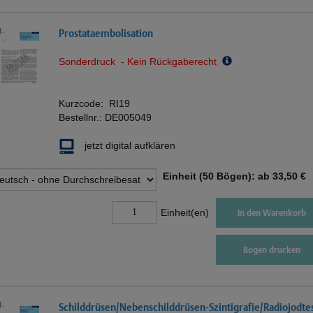
Prostataembolisation
Sonderdruck - Kein Rückgaberecht
Kurzcode:
RI19
Bestellnr.:
DE005049
jetzt digital aufklären
Einheit (50 Bögen): ab
33,50 €
Einheit(en)
In den Warenkorb
Bogen drucken
Schilddrüsen/Nebenschilddrüsen-Szintigrafie/Radiojodte