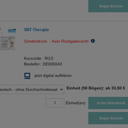
Bogen drucken
SIRT-Therapie
Sonderdruck - Kein Rückgaberecht
Kurzcode:
RI13
Bestellnr.:
DE005043
jetzt digital aufklären
Einheit (50 Bögen): ab
33,50 €
Einheit(en)
In den Warenkorb
Bogen drucken