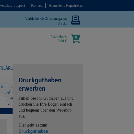
Webshop-Support
Kontakt
Anmelden / Registrieren
Verbleibende Druckausgaben
0 Stk.
Warenkorb
0
0,00 €
UFKLÄRUNG
Druckguthaben
erwerben
Füllen Sie Ihr Guthaben auf und
drucken Sie Ihre Bögen einfach
und bequem über den Webshop
aus.
Hier geht es zum
Druckguthaben