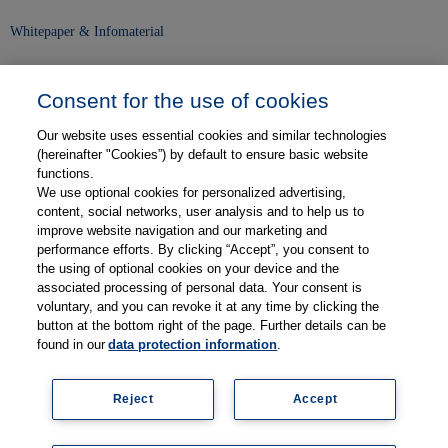
Whitepaper & Infomaterial
Unser Unternehmen
Consent for the use of cookies
Presse und News
Our website uses essential cookies and similar technologies
Karriere
(hereinafter "Cookies”) by default to ensure basic website
functions.
We use optional cookies for personalized advertising,
Kontakt
content, social networks, user analysis and to help us to
improve website navigation and our marketing and
Web-Semniare
performance efforts. By clicking “Accept”, you consent to
the using of optional cookies on your device and the
Anwenderberichte
associated processing of personal data. Your consent is
voluntary, and you can revoke it at any time by clicking the
Partner
button at the bottom right of the page. Further details can be
found in our
data protection information
.
Reject
Accept
Impressum
Datenschutz
Kontakt
AGB