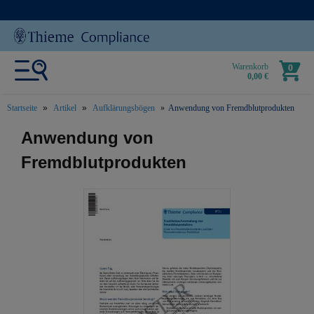
Warenkorb
0
0,00 €
Startseite
Artikel
Aufklärungsbögen
Anwendung von Fremdblutprodukten
text.skipToContent
text.skipToNavigation
Anwendung von
Fremdblutprodukten