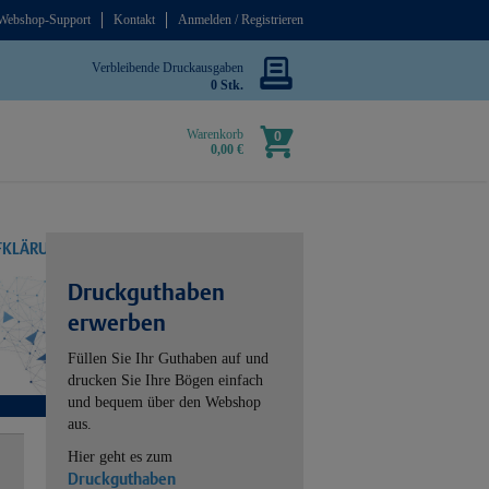
Webshop-Support
Kontakt
Anmelden / Registrieren
Verbleibende Druckausgaben
0 Stk.
Warenkorb
0
0,00 €
UFKLÄRUNG
Druckguthaben
erwerben
Füllen Sie Ihr Guthaben auf und
drucken Sie Ihre Bögen einfach
und bequem über den Webshop
aus.
Hier geht es zum
Druckguthaben