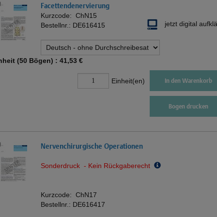
Facettendenervierung
Kurzcode:
ChN15
jetzt digital aufkl
Bestellnr.:
DE616415
nheit (50 Bögen) :
41,53 €
Einheit(en)
In den Warenkorb
Bogen drucken
Nervenchirurgische Operationen
Sonderdruck - Kein Rückgaberecht
Kurzcode:
ChN17
Bestellnr.:
DE616417