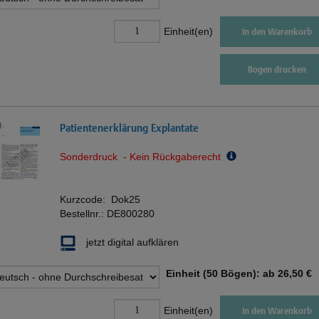
Einheit(en)
In den Warenkorb
Bogen drucken
Patientenerklärung Explantate
Sonderdruck - Kein Rückgaberecht
Kurzcode:
Dok25
Bestellnr.:
DE800280
jetzt digital aufklären
Einheit (50 Bögen): ab
26,50 €
Einheit(en)
In den Warenkorb