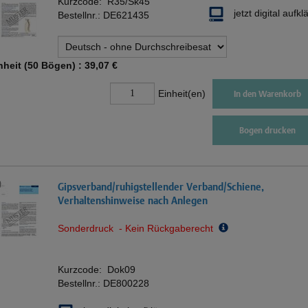
Kurzcode:
R35/Sk45
jetzt digital aufkl
Bestellnr.:
DE621435
nheit (50 Bögen) :
39,07 €
Einheit(en)
In den Warenkorb
Bogen drucken
Gipsverband/ruhigstellender Verband/Schiene,
Verhaltenshinweise nach Anlegen
Sonderdruck - Kein Rückgaberecht
Kurzcode:
Dok09
Bestellnr.:
DE800228