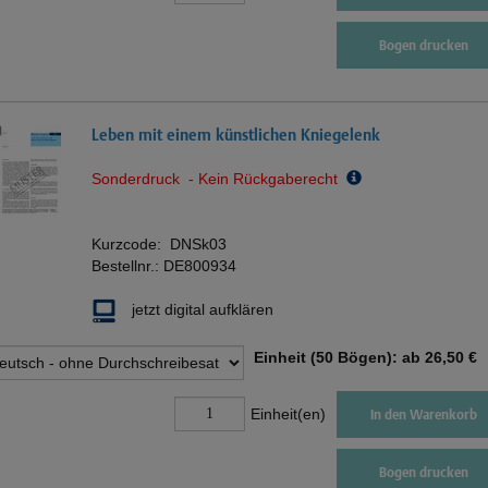
Bogen drucken
Leben mit einem künstlichen Kniegelenk
Sonderdruck - Kein Rückgaberecht
Kurzcode:
DNSk03
Bestellnr.:
DE800934
jetzt digital aufklären
Einheit (50 Bögen): ab
26,50 €
Einheit(en)
In den Warenkorb
Bogen drucken