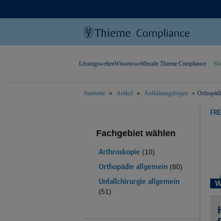
Lösungswelten
Wissenswelt
Inside Thieme Compliance
Sh
Startseite
Artikel
Aufklärungsbögen
Orthopädi
text.skipToContent
text.skipToNavigation
FR
Fachgebiet wählen
Arthroskopie
(10)
Orthopädie allgemein
(80)
Unfallchirurgie allgemein
W
(51)