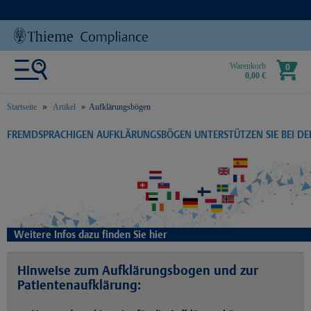
Warenkorb
0
0,00 €
Startseite
Artikel
Aufklärungsbögen
text.skipToContent
text.skipToNavigation
FREMDSPRACHIGEN AUFKLÄRUNGSBÖGEN UNTERSTÜTZEN SIE BEI D
Weitere Infos dazu finden Sie hier
Hinweise zum Aufklärungsbogen und zur
Patientenaufklärung: