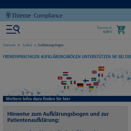
Warenkorb
0
0,00 €
Startseite
Artikel
Aufklärungsbögen
text.skipToContent
text.skipToNavigation
FREMDSPRACHIGEN AUFKLÄRUNGSBÖGEN UNTERSTÜTZEN SIE BEI D
Weitere Infos dazu finden Sie hier
Hinweise zum Aufklärungsbogen und zur
Patientenaufklärung: