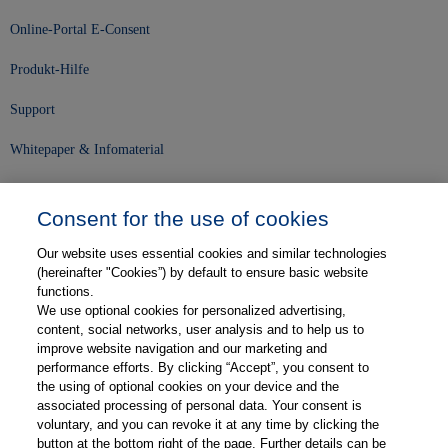
Online-Portal E-Consent
Produkt-Hilfe
Support
Whitepaper & Infomaterial
Unser Unternehmen
Consent for the use of cookies
Presse und News
Our website uses essential cookies and similar technologies
Karriere
(hereinafter "Cookies”) by default to ensure basic website
functions.
We use optional cookies for personalized advertising,
Kontakt
content, social networks, user analysis and to help us to
improve website navigation and our marketing and
Web-Semniare
performance efforts. By clicking “Accept”, you consent to
the using of optional cookies on your device and the
Anwenderberichte
associated processing of personal data. Your consent is
voluntary, and you can revoke it at any time by clicking the
Partner
button at the bottom right of the page. Further details can be