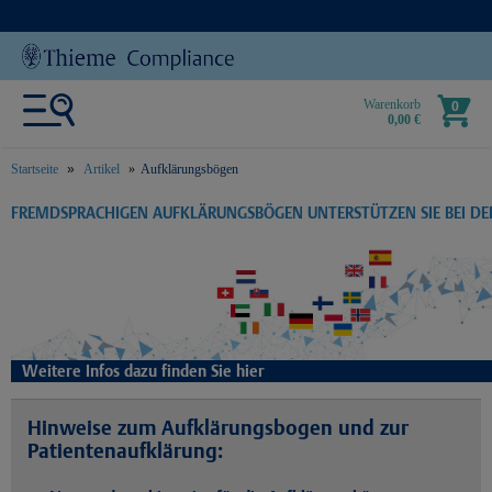
Warenkorb
0
0,00 €
Startseite
Artikel
Aufklärungsbögen
text.skipToContent
text.skipToNavigation
FREMDSPRACHIGEN AUFKLÄRUNGSBÖGEN UNTERSTÜTZEN SIE BEI D
Weitere Infos dazu finden Sie hier
Hinweise zum Aufklärungsbogen und zur
Patientenaufklärung: