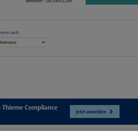
Bestellnr.:
DE19001299
tieren nach:
re Thieme Compliance
Jetzt anmelden