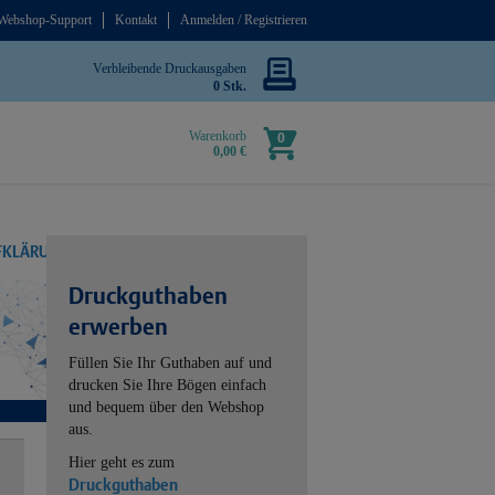
Webshop-Support
Kontakt
Anmelden / Registrieren
Verbleibende Druckausgaben
0 Stk.
Warenkorb
0
0,00 €
UFKLÄRUNG
Druckguthaben
erwerben
Füllen Sie Ihr Guthaben auf und
drucken Sie Ihre Bögen einfach
und bequem über den Webshop
aus.
Hier geht es zum
Druckguthaben