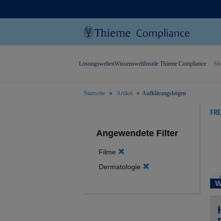
Lösungswelten
Wissenswelt
Inside Thieme Compliance
Sh
Startseite
Artikel
Aufklärungsbögen
text.skipToContent
text.skipToNavigation
FR
Angewendete Filter
Filme
Dermatologie
W