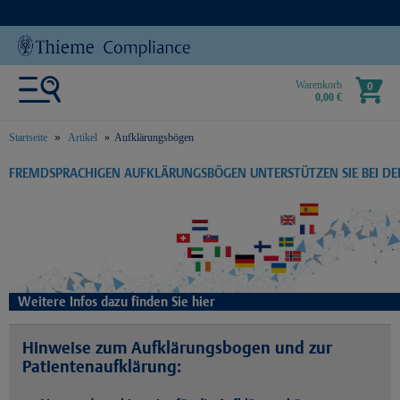
Warenkorb
0
0,00 €
Startseite
Artikel
Aufklärungsbögen
text.skipToContent
text.skipToNavigation
FREMDSPRACHIGEN AUFKLÄRUNGSBÖGEN UNTERSTÜTZEN SIE BEI D
Weitere Infos dazu finden Sie hier
Hinweise zum Aufklärungsbogen und zur
Patientenaufklärung: