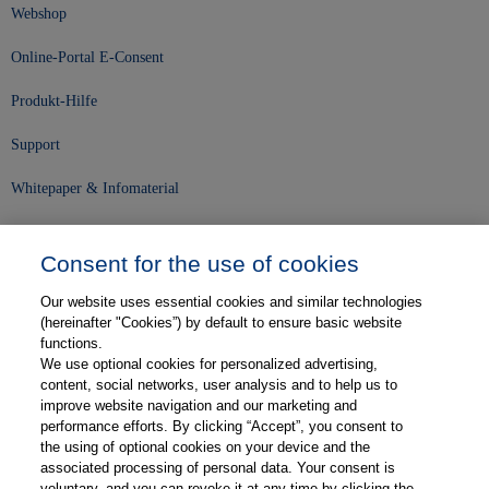
Webshop
Online-Portal E-Consent
Produkt-Hilfe
Support
Whitepaper & Infomaterial
Unser Unternehmen
Consent for the use of cookies
Presse und News
Our website uses essential cookies and similar technologies
Karriere
(hereinafter "Cookies”) by default to ensure basic website
functions.
We use optional cookies for personalized advertising,
Kontakt
content, social networks, user analysis and to help us to
improve website navigation and our marketing and
Web-Semniare
performance efforts. By clicking “Accept”, you consent to
the using of optional cookies on your device and the
Anwenderberichte
associated processing of personal data. Your consent is
voluntary, and you can revoke it at any time by clicking the