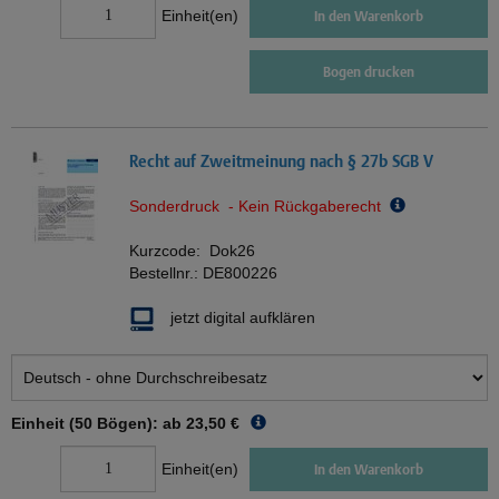
Einheit(en)
In den Warenkorb
Bogen drucken
Recht auf Zweitmeinung nach § 27b SGB V
Sonderdruck - Kein Rückgaberecht
Kurzcode:
Dok26
Bestellnr.:
DE800226
jetzt digital aufklären
Einheit (50 Bögen): ab
23,50 €
Einheit(en)
In den Warenkorb