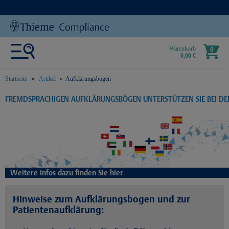
Warenkorb
0
0,00 €
Startseite
Artikel
Aufklärungsbögen
text.skipToContent
text.skipToNavigation
FREMDSPRACHIGEN AUFKLÄRUNGSBÖGEN UNTERSTÜTZEN SIE BEI D
Weitere Infos dazu finden Sie hier
Hinweise zum Aufklärungsbogen und zur
Patientenaufklärung: