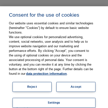
Unser Unternehmen
Consent for the use of cookies
Presse und News
Our website uses essential cookies and similar technologies
Karriere
(hereinafter "Cookies”) by default to ensure basic website
functions.
We use optional cookies for personalized advertising,
Kontakt
content, social networks, user analysis and to help us to
improve website navigation and our marketing and
Web-Semniare
performance efforts. By clicking “Accept”, you consent to
the using of optional cookies on your device and the
Anwenderberichte
associated processing of personal data. Your consent is
voluntary, and you can revoke it at any time by clicking the
Partner
button at the bottom right of the page. Further details can be
found in our
data protection information
.
Reject
Accept
Impressum
Datenschutz
Kontakt
AGB
Coo
Settings
kie
© 2026 Thieme Compliance GmbH
setti