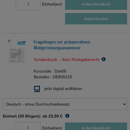
Einheit(en)
In den Warenkorb
Bogen drucken
Fragebogen zur präoperativen
Blutgerinnungsanamnese
Sonderdruck - Kein Rückgaberecht
Kurzcode:
Dok05
Bestellnr.:
DE800125
jetzt digital aufklären
Einheit (50 Bögen): ab
23,50 €
Einheit(en)
In den Warenkorb