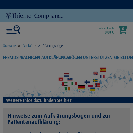
Warenkorb
0
0,00 €
Startseite
Artikel
Aufklärungsbögen
text.skipToContent
text.skipToNavigation
FREMDSPRACHIGEN AUFKLÄRUNGSBÖGEN UNTERSTÜTZEN SIE BEI D
Weitere Infos dazu finden Sie hier
Hinweise zum Aufklärungsbogen und zur
Patientenaufklärung: