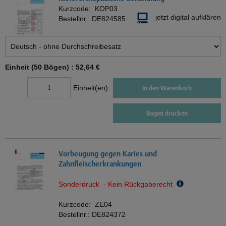
Kurzcode:
KOP03
jetzt digital aufklären
Bestellnr.:
DE824585
Einheit (50 Bögen) :
52,64 €
Einheit(en)
In den Warenkorb
Bogen drucken
Vorbeugung gegen Karies und
Zahnfleischerkrankungen
Sonderdruck - Kein Rückgaberecht
Kurzcode:
ZE04
Bestellnr.:
DE824372