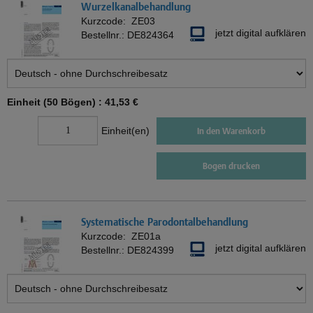
Wurzelkanalbehandlung
Kurzcode:
ZE03
jetzt digital aufklären
Bestellnr.:
DE824364
Einheit (50 Bögen) :
41,53 €
Einheit(en)
In den Warenkorb
Bogen drucken
Systematische Parodontalbehandlung
Kurzcode:
ZE01a
jetzt digital aufklären
Bestellnr.:
DE824399