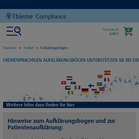
Warenkorb
0
0,00 €
Startseite
Artikel
Aufklärungsbögen
text.skipToContent
text.skipToNavigation
FREMDSPRACHIGEN AUFKLÄRUNGSBÖGEN UNTERSTÜTZEN SIE BEI D
Weitere Infos dazu finden Sie hier
Hinweise zum Aufklärungsbogen und zur
Patientenaufklärung: