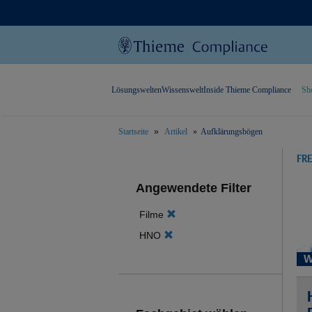
Lösungswelten
Wissenswelt
Inside Thieme Compliance
Sh
Startseite
Artikel
Aufklärungsbögen
text.skipToContent
text.skipToNavigation
FR
Angewendete Filter
Filme
HNO
W