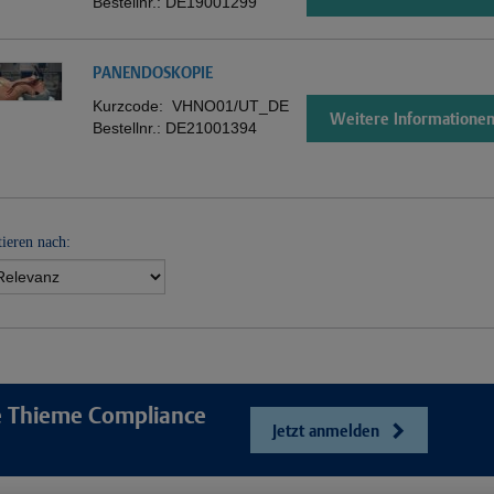
Bestellnr.:
DE19001299
PANENDOSKOPIE
Kurzcode:
VHNO01/UT_DE
Weitere Informatione
Bestellnr.:
DE21001394
tieren nach:
re Thieme Compliance
Jetzt anmelden