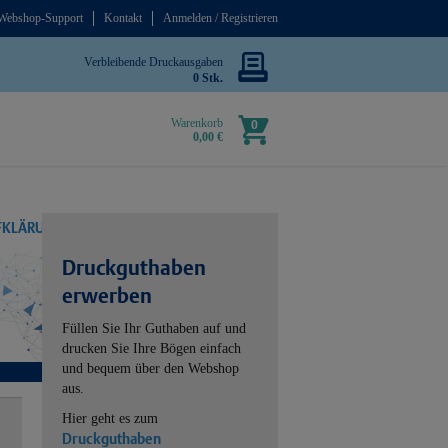
Webshop-Support
Kontakt
Anmelden / Registrieren
Verbleibende Druckausgaben
0 Stk.
Warenkorb
0
0,00 €
UFKLÄRUNG
Druckguthaben
erwerben
Füllen Sie Ihr Guthaben auf und
drucken Sie Ihre Bögen einfach
und bequem über den Webshop
aus.
Hier geht es zum
Druckguthaben