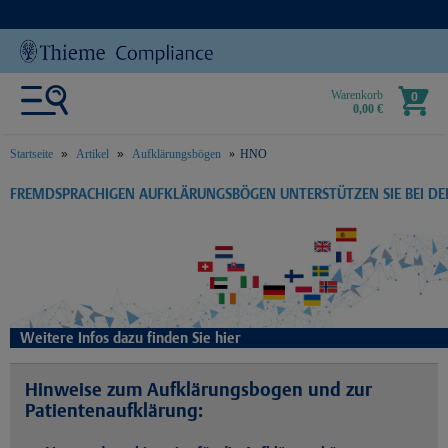
Warenkorb
0
0,00 €
Startseite
Artikel
Aufklärungsbögen
HNO
text.skipToContent
text.skipToNavigation
FREMDSPRACHIGEN AUFKLÄRUNGSBÖGEN UNTERSTÜTZEN SIE BEI D
Weitere Infos dazu finden Sie hier
Hinweise zum Aufklärungsbogen und zur
Patientenaufklärung: