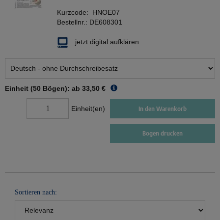
Kurzcode:
HNOE07
Bestellnr.:
DE608301
jetzt digital aufklären
Einheit (50 Bögen): ab
33,50 €
Einheit(en)
In den Warenkorb
Bogen drucken
Sortieren nach: