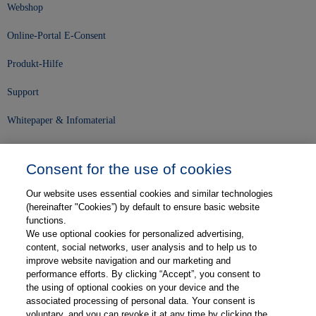
Webshop
Online-Portal E-Consent
Produkt-Hilfe
Support
Whitepaper & Infomaterial
Unser Unternehmen
Consent for the use of cookies
Presse und News
Our website uses essential cookies and similar technologies
Karriere
(hereinafter "Cookies”) by default to ensure basic website
functions.
We use optional cookies for personalized advertising,
Kontakt
content, social networks, user analysis and to help us to
improve website navigation and our marketing and
Web-Semniare
performance efforts. By clicking “Accept”, you consent to
the using of optional cookies on your device and the
Anwenderberichte
associated processing of personal data. Your consent is
voluntary, and you can revoke it at any time by clicking the