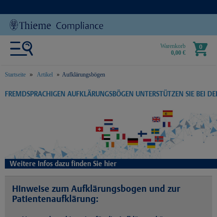
Warenkorb
0
0,00 €
Startseite
Artikel
Aufklärungsbögen
text.skipToContent
text.skipToNavigation
FREMDSPRACHIGEN AUFKLÄRUNGSBÖGEN UNTERSTÜTZEN SIE BEI D
Weitere Infos dazu finden Sie hier
Hinweise zum Aufklärungsbogen und zur
Patientenaufklärung: