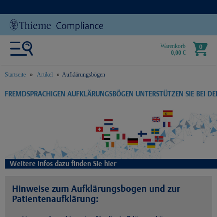
Warenkorb
0
0,00 €
Startseite
Artikel
Aufklärungsbögen
text.skipToContent
text.skipToNavigation
FREMDSPRACHIGEN AUFKLÄRUNGSBÖGEN UNTERSTÜTZEN SIE BEI D
Weitere Infos dazu finden Sie hier
Hinweise zum Aufklärungsbogen und zur
Patientenaufklärung: