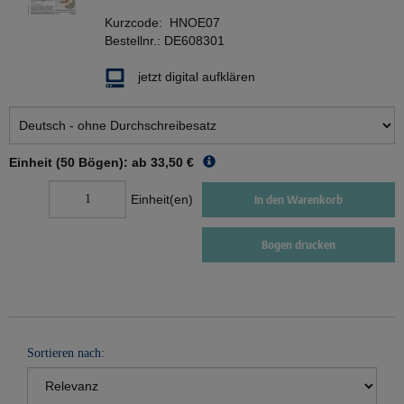
Kurzcode:
HNOE07
Bestellnr.:
DE608301
jetzt digital aufklären
Einheit (50 Bögen): ab
33,50 €
Einheit(en)
In den Warenkorb
Bogen drucken
Sortieren nach: