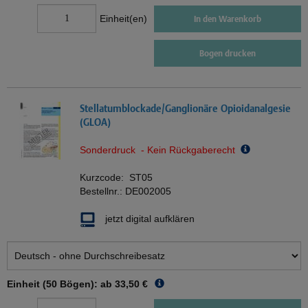
Einheit(en)
In den Warenkorb
Bogen drucken
Stellatumblockade/Ganglionäre Opioidanalgesie
(GLOA)
Sonderdruck - Kein Rückgaberecht
Kurzcode:
ST05
Bestellnr.:
DE002005
jetzt digital aufklären
Einheit (50 Bögen): ab
33,50 €