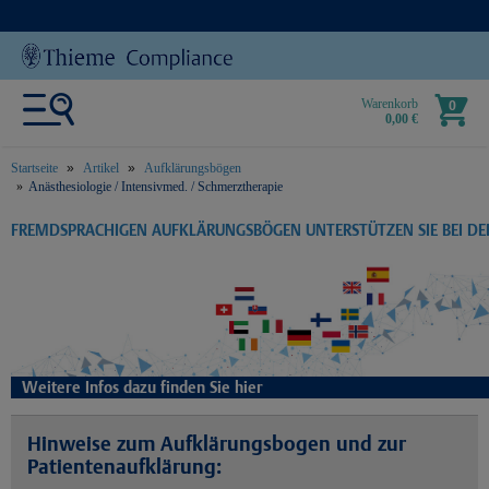
Warenkorb
0
0,00 €
Startseite
Artikel
Aufklärungsbögen
Anästhesiologie / Intensivmed. / Schmerztherapie
text.skipToContent
text.skipToNavigation
FREMDSPRACHIGEN AUFKLÄRUNGSBÖGEN UNTERSTÜTZEN SIE BEI D
Weitere Infos dazu finden Sie hier
Hinweise zum Aufklärungsbogen und zur
Patientenaufklärung: