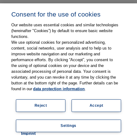
Unser Unternehmen
Consent for the use of cookies
Presse und News
Our website uses essential cookies and similar technologies
Karriere
(hereinafter "Cookies”) by default to ensure basic website
functions.
We use optional cookies for personalized advertising,
Kontakt
content, social networks, user analysis and to help us to
improve website navigation and our marketing and
Web-Semniare
performance efforts. By clicking “Accept”, you consent to
the using of optional cookies on your device and the
Anwenderberichte
associated processing of personal data. Your consent is
voluntary, and you can revoke it at any time by clicking the
Partner
button at the bottom right of the page. Further details can be
found in our
data protection information
.
Reject
Accept
Impressum
Datenschutz
Kontakt
AGB
Coo
Settings
kie
© 2026 Thieme Compliance GmbH
setti
Imprint