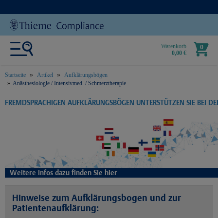
Warenkorb
0
0,00 €
Startseite
Artikel
Aufklärungsbögen
Anästhesiologie / Intensivmed. / Schmerztherapie
text.skipToContent
text.skipToNavigation
FREMDSPRACHIGEN AUFKLÄRUNGSBÖGEN UNTERSTÜTZEN SIE BEI D
Weitere Infos dazu finden Sie hier
Hinweise zum Aufklärungsbogen und zur
Patientenaufklärung: