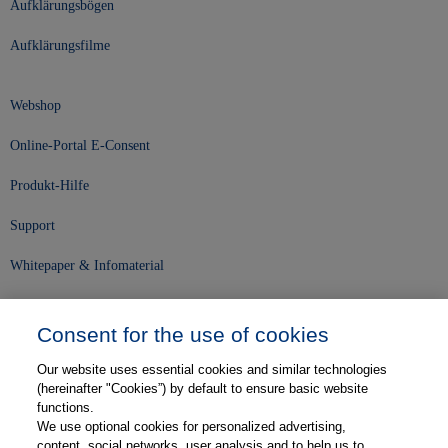
Aufklärungsbögen
Aufklärungsfilme
Webshop
Online-Portal E-Consent
Produkt-Hilfe
Support
Whitepaper & Infomaterial
Unser Unternehmen
Consent for the use of cookies
Presse und News
Our website uses essential cookies and similar technologies
Karriere
(hereinafter "Cookies”) by default to ensure basic website
functions.
We use optional cookies for personalized advertising,
Kontakt
content, social networks, user analysis and to help us to