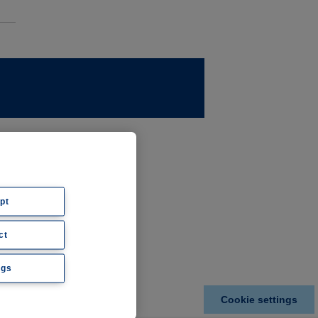
ernehmen
ws
pt
ct
hte
ngs
Cookie settings