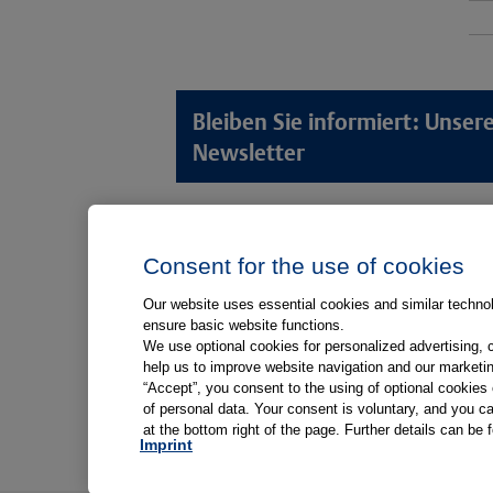
Bleiben Sie informiert: Unse
Newsletter
Lösungswelten
Produkt
Consent for the use of cookies
Anamnese von Patient*innen
Digitale L
Aufnahme von Patient*innen
Aufklärun
Our website uses essential cookies and similar technolo
ensure basic website functions.
Aufklärung von Patient*innen
Aufklärung
We use optional cookies for personalized advertising, 
Kliniken
help us to improve website navigation and our marketin
“Accept”, you consent to the using of optional cookie
Medizinische Versorgungszentren
of personal data. Your consent is voluntary, and you ca
at the bottom right of the page. Further details can be 
Arztpraxen
Imprint