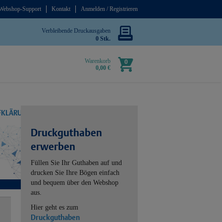
Webshop-Support
Kontakt
Anmelden / Registrieren
Verbleibende Druckausgaben
0 Stk.
Warenkorb
0
0,00 €
UFKLÄRUNG
Druckguthaben
erwerben
Füllen Sie Ihr Guthaben auf und
drucken Sie Ihre Bögen einfach
und bequem über den Webshop
aus.
Hier geht es zum
Druckguthaben