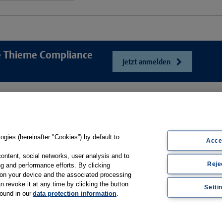
re Thieme Compliance
Jetzt anmelden
e
Unser Unt
Webshop
ösungen
Presse und Ne
Online-Portal E-Consent
gsbögen
Karriere
gies (hereinafter "Cookies”) by default to
Produkt-Hilfe
Acce
sfilme
Kontakt
Support
content, social networks, user analysis and to
Reje
Web-Semniare
g and performance efforts. By clicking
Whitepaper & Infomaterial
s on your device and the associated processing
Anwenderberic
n revoke it at any time by clicking the button
Setti
found in our
data protection information
.
Partner