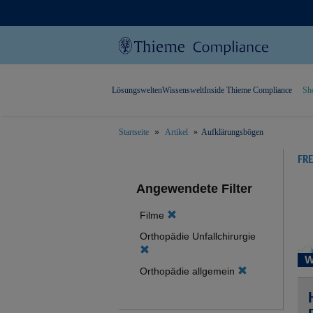
Lösungswelten
Wissenswelt
Inside Thieme Compliance
Sh
Startseite
Artikel
Aufklärungsbögen
text.skipToContent
text.skipToNavigation
FR
Angewendete Filter
Filme
Orthopädie Unfallchirurgie
W
Orthopädie allgemein