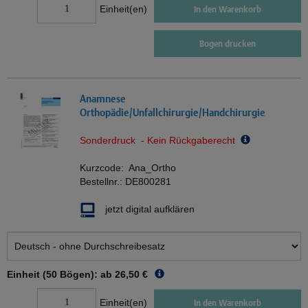
Einheit(en)
In den Warenkorb
Bogen drucken
Anamnese
Orthopädie/Unfallchirurgie/Handchirurgie
Sonderdruck - Kein Rückgaberecht
Kurzcode:
Ana_Ortho
Bestellnr.:
DE800281
jetzt digital aufklären
Einheit (50 Bögen): ab
26,50 €
Einheit(en)
In den Warenkorb