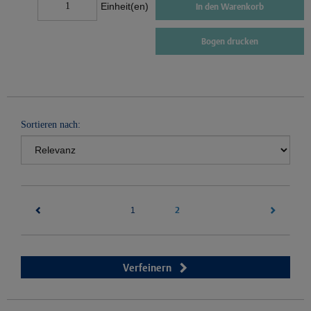
Einheit(en)
In den Warenkorb
Bogen drucken
Sortieren nach:
(current)
2
1
Verfeinern