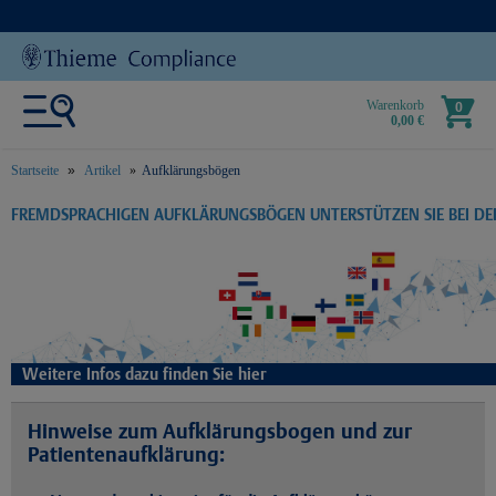
Warenkorb
0
0,00 €
Startseite
Artikel
Aufklärungsbögen
text.skipToContent
text.skipToNavigation
FREMDSPRACHIGEN AUFKLÄRUNGSBÖGEN UNTERSTÜTZEN SIE BEI D
Weitere Infos dazu finden Sie hier
Hinweise zum Aufklärungsbogen und zur
Patientenaufklärung: