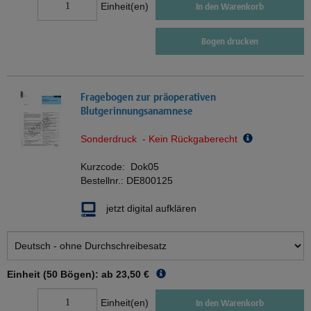
Einheit(en)
In den Warenkorb
Bogen drucken
Fragebogen zur präoperativen
Blutgerinnungsanamnese
Sonderdruck - Kein Rückgaberecht
Kurzcode:
Dok05
Bestellnr.:
DE800125
jetzt digital aufklären
Einheit (50 Bögen): ab
23,50 €
Einheit(en)
In den Warenkorb