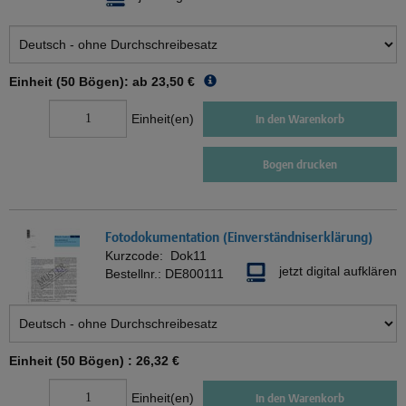
Einheit (50 Bögen): ab
23,50 €
Einheit(en)
In den Warenkorb
Bogen drucken
Fotodokumentation (Einverständniserklärung)
Kurzcode:
Dok11
jetzt digital aufklären
Bestellnr.:
DE800111
Einheit (50 Bögen) :
26,32 €
Einheit(en)
In den Warenkorb