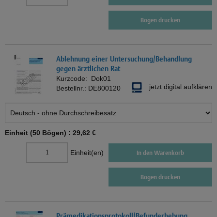
Bogen drucken
Ablehnung einer Untersuchung/Behandlung
gegen ärztlichen Rat
Kurzcode:
Dok01
jetzt digital aufklären
Bestellnr.:
DE800120
Einheit (50 Bögen) :
29,62 €
Einheit(en)
In den Warenkorb
Bogen drucken
Prämedikationsprotokoll/Befunderhebung