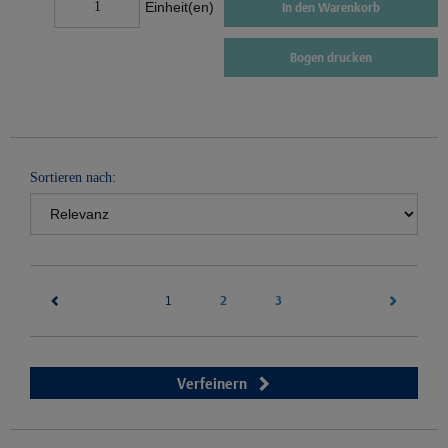
Einheit(en)
In den Warenkorb
Bogen drucken
Sortieren nach:
(current)
2
3
1
Verfeinern