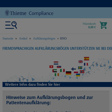
Warenkorb
0
0,00 €
Startseite
Artikel
Aufklärungsbögen
HNO
text.skipToContent
text.skipToNavigation
FREMDSPRACHIGEN AUFKLÄRUNGSBÖGEN UNTERSTÜTZEN SIE BEI D
Weitere Infos dazu finden Sie hier
Hinweise zum Aufklärungsbogen und zur
Patientenaufklärung: