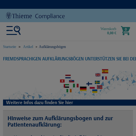
Warenkorb
0
0,00 €
Startseite
Artikel
Aufklärungsbögen
text.skipToContent
text.skipToNavigation
FREMDSPRACHIGEN AUFKLÄRUNGSBÖGEN UNTERSTÜTZEN SIE BEI D
Weitere Infos dazu finden Sie hier
Hinweise zum Aufklärungsbogen und zur
Patientenaufklärung: