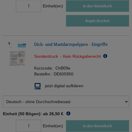
Einheit(en)
In den Warenkorb
Bogen drucken
Dick- und Mastdarmpolypen - Eingriffe
Sonderdruck - Kein Rückgaberecht
Kurzcode:
ChB09e
Bestellnr.:
DE605950
jetzt digital aufklären
Einheit (50 Bögen): ab
26,50 €
Einheit(en)
In den Warenkorb