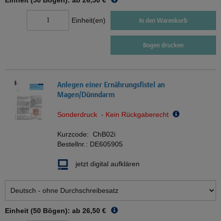
Einheit (50 Bögen): ab
26,50 €
Einheit(en)
In den Warenkorb
Bogen drucken
Anlegen einer Ernährungsfistel an
Magen/Dünndarm
Sonderdruck - Kein Rückgaberecht
Kurzcode:
ChB02i
Bestellnr.:
DE605905
jetzt digital aufklären
Einheit (50 Bögen): ab
26,50 €