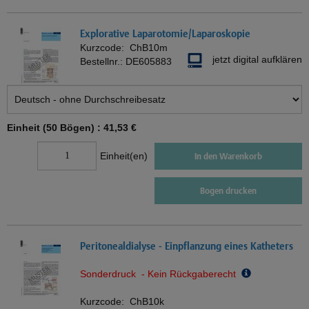
Explorative Laparotomie/Laparoskopie
Kurzcode:
ChB10m
jetzt digital aufklären
Bestellnr.:
DE605883
Einheit (50 Bögen) :
41,53 €
Einheit(en)
In den Warenkorb
Bogen drucken
Peritonealdialyse - Einpflanzung eines Katheters
Sonderdruck - Kein Rückgaberecht
Kurzcode:
ChB10k