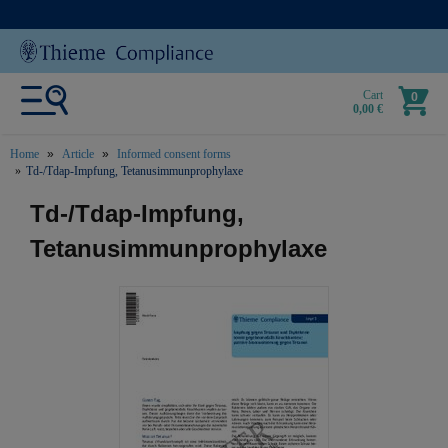
Cart
0
0,00 €
Home
Article
Informed consent forms
Td-/Tdap-Impfung, Tetanusimmunprophylaxe
text.skipToContent
text.skipToNavigation
Td-/Tdap-Impfung,
Tetanusimmunprophylaxe