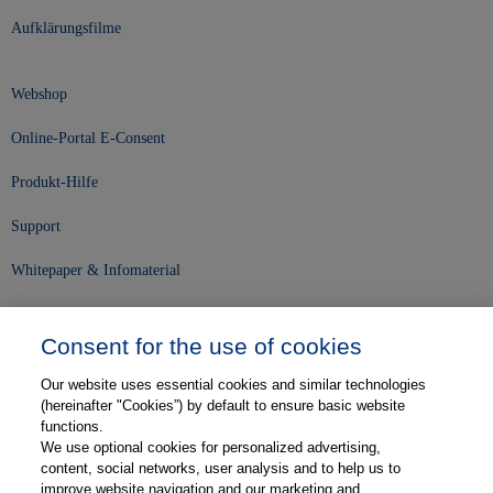
Aufklärungsfilme
Webshop
Online-Portal E-Consent
Produkt-Hilfe
Support
Whitepaper & Infomaterial
Unser Unternehmen
Consent for the use of cookies
Presse und News
Our website uses essential cookies and similar technologies
Karriere
(hereinafter "Cookies”) by default to ensure basic website
functions.
We use optional cookies for personalized advertising,
Kontakt
content, social networks, user analysis and to help us to
improve website navigation and our marketing and
Web-Semniare