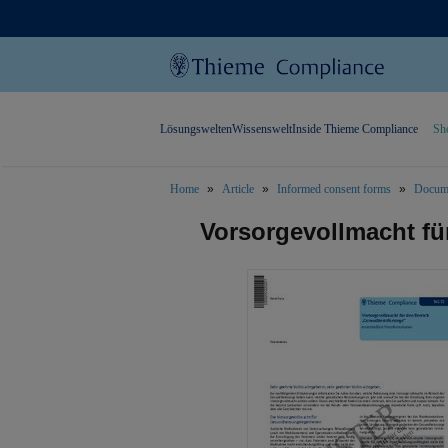
Lösungswelten
Wissenswelt
Inside Thieme Compliance
Sh
Home
Article
Informed consent forms
Docume
text.skipToContent
text.skipToNavigation
Vorsorgevollmacht fü