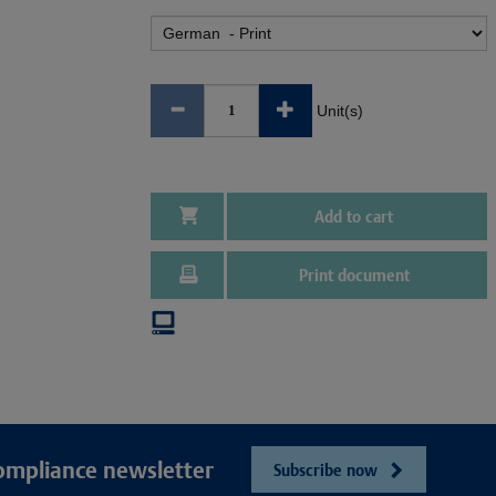
Unit(s)
Add to cart
Print document
ompliance newsletter
Subscribe now