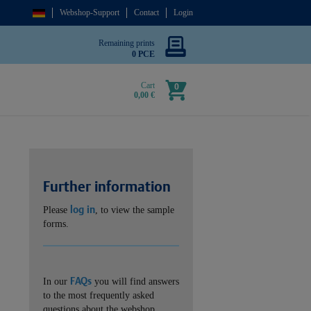
Webshop-Support
Contact
Login
Remaining prints
0 PCE
Cart
0
0,00 €
Further information
log in
Please
, to view the sample
forms.
FAQs
In our
you will find answers
to the most frequently asked
questions about the webshop.