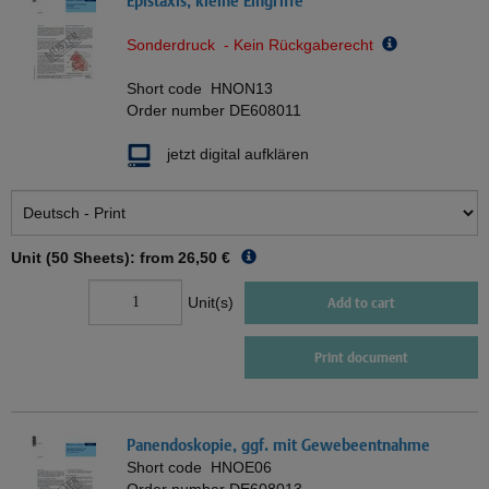
Epistaxis, kleine Eingriffe
Sonderdruck - Kein Rückgaberecht
Short code
HNON13
Order number
DE608011
jetzt digital aufklären
Unit (50 Sheets): from
26,50 €
Unit(s)
Add to cart
Print document
Panendoskopie, ggf. mit Gewebeentnahme
Short code
HNOE06