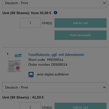
Unit (50 Sheets): from
33,50 €
Unit(s)
Add to cart
Print document
Tonsillotomie, ggf. mit Adenotomie
Short code
HNOM01a
Order number
DE608014
jetzt digital aufklären
Unit (50 Sheets) :
41,53 €
Unit(s)
Add to cart