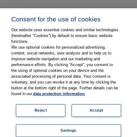
Unser Unternehmen
Consent for the use of cookies
Presse und News
Our website uses essential cookies and similar technologies
Karriere
(hereinafter "Cookies”) by default to ensure basic website
functions.
We use optional cookies for personalized advertising,
Kontakt
content, social networks, user analysis and to help us to
improve website navigation and our marketing and
Web-Semniare
performance efforts. By clicking “Accept”, you consent to
the using of optional cookies on your device and the
Anwenderberichte
associated processing of personal data. Your consent is
voluntary, and you can revoke it at any time by clicking the
Partner
button at the bottom right of the page. Further details can be
found in our
data protection information
.
Reject
Accept
Legal information
Data protection
Contact
Terms and Conditions
Coo
Settings
kie
© 2026 Thieme Compliance GmbH