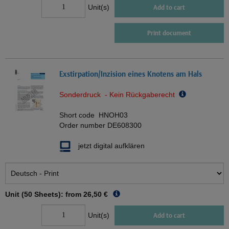
Unit(s)
Add to cart
Print document
Exstirpation/Inzision eines Knotens am Hals
Sonderdruck - Kein Rückgaberecht
Short code
HNOH03
Order number
DE608300
jetzt digital aufklären
Unit (50 Sheets): from
26,50 €
Unit(s)
Add to cart