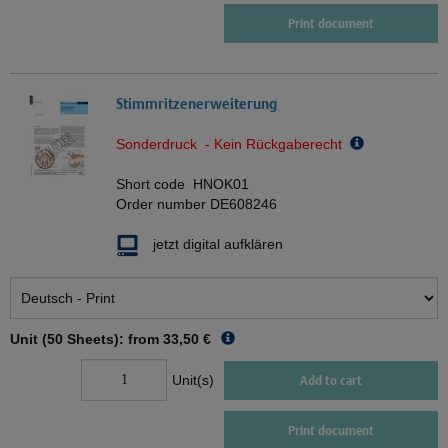
Print document
Stimmritzenerweiterung
Sonderdruck - Kein Rückgaberecht
Short code
HNOK01
Order number
DE608246
jetzt digital aufklären
Unit (50 Sheets): from
33,50 €
Unit(s)
Add to cart
Print document