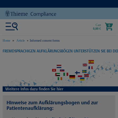
Cart
0
0,00 €
Home
Article
Informed consent forms
text.skipToContent
text.skipToNavigation
FREMDSPRACHIGEN AUFKLÄRUNGSBÖGEN UNTERSTÜTZEN SIE BEI D
Weitere Infos dazu finden Sie hier
Hinweise zum Aufklärungsbogen und zur
Patientenaufklärung: