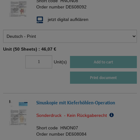
Short code
HNON08
Order number
DE608092
jetzt digital aufklären
Unit (50 Sheets) :
46,07 €
Unit(s)
Add to cart
Print document
Sinuskopie mit Kieferhöhlen-Operation
Sonderdruck - Kein Rückgaberecht
Short code
HNON07
Order number
DE608084