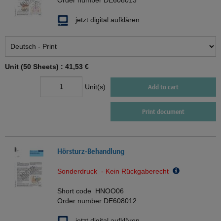
Order number
DE608013
jetzt digital aufklären
Unit (50 Sheets) :
41,53 €
Unit(s)
Add to cart
Print document
Hörsturz-Behandlung
Sonderdruck - Kein Rückgaberecht
Short code
HNOO06
Order number
DE608012
jetzt digital aufklären