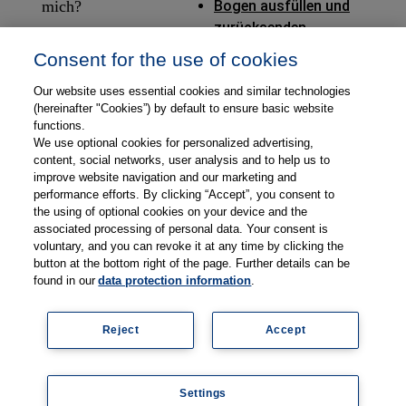
mich?
Bogen ausfüllen und
zurücksenden
Consent for the use of cookies
Ich habe
Fragen zum
Our website uses essential cookies and similar technologies
Webshop wo
(hereinafter "Cookies”) by default to ensure basic website
finde ich Tipps
functions.
We use optional cookies for personalized advertising,
dazu?
content, social networks, user analysis and to help us to
improve website navigation and our marketing and
performance efforts. By clicking “Accept”, you consent to
the using of optional cookies on your device and the
associated processing of personal data. Your consent is
voluntary, and you can revoke it at any time by clicking the
button at the bottom right of the page. Further details can be
found in our
data protection information
.
©
2026
Thieme Compliance GmbH
Impressum
Reject
Accept
Datenschutz
Kontakt
AGB
Newsletter
Settings